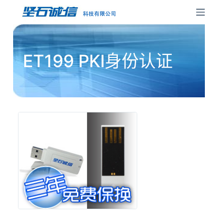
跳
过
内
容
ET199 PKI身份认证