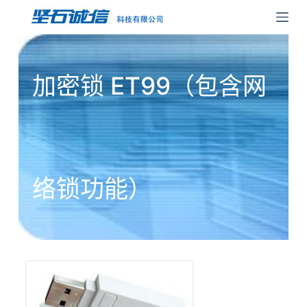
跳
过
内
容
加密锁 ET99（包含网
络锁功能）